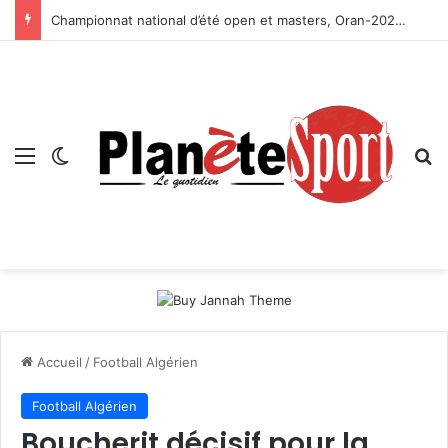
Championnat national d’été open et masters, Oran-2026 — Le CRB s’adjuge le titre
Menu
Switch skin
R
Accueil
/
Football Algérien
Football Algérien
Boucherit décisif pour la