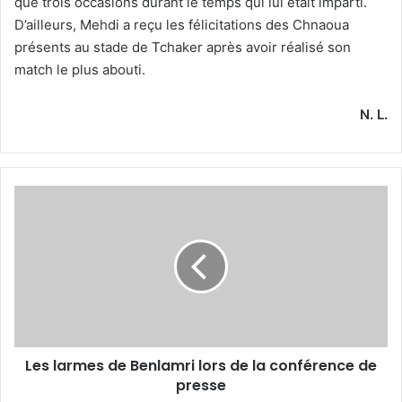
que trois occasions durant le temps qui lui était imparti.
D’ailleurs, Mehdi a reçu les félicitations des Chnaoua
présents au stade de Tchaker après avoir réalisé son
match le plus abouti.
N. L.
Les
larmes
de
Benlamri
lors
de
la
conférence
de
Les larmes de Benlamri lors de la conférence de
presse
presse