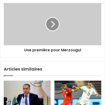
Une
première
pour
Merzougui
Une première pour Merzougui
Articles similaires