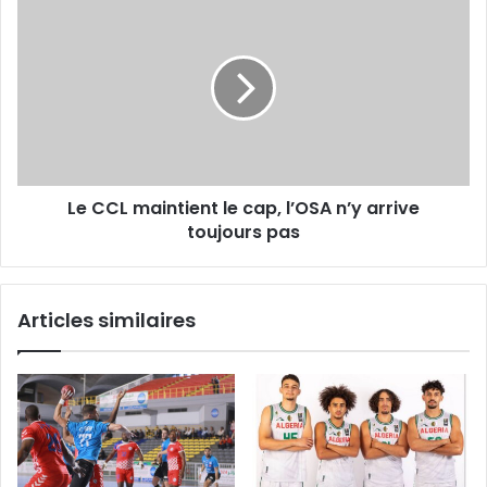
CCL
maintient
le
cap,
l’OSA
n’y
arrive
toujours
Le CCL maintient le cap, l’OSA n’y arrive
pas
toujours pas
Articles similaires