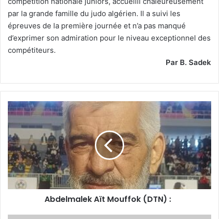
compétition nationale juniors, accueilli chaleureusement
par la grande famille du judo algérien. Il a suivi les
épreuves de la première journée et n’a pas manqué
d’exprimer son admiration pour le niveau exceptionnel des
compétiteurs.
Par B. Sadek
Abdelmalek
Aït
Mouffok
(DTN)
:
Abdelmalek Aït Mouffok (DTN) :
Le