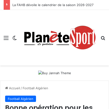
La FAHB dévoile le calendrier de la saison 2026-2027
Menu
Switch skin
R
Accueil
/
Football Algérien
Football Algérien
Bonne opération pour les