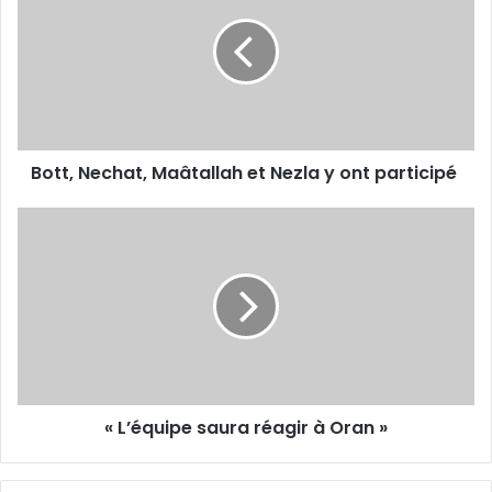
Maâtallah
et
Nezla
y
ont
participé
Bott, Nechat, Maâtallah et Nezla y ont participé
«
L’équipe
saura
réagir
à
Oran
»
« L’équipe saura réagir à Oran »