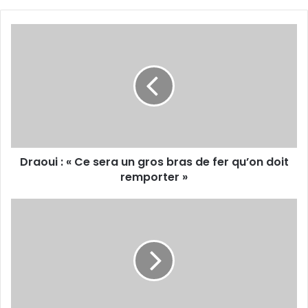
Draoui
:
«
Ce
sera
un
gros
bras
de
Draoui : « Ce sera un gros bras de fer qu’on doit
fer
qu’on
remporter »
doit
remporter
Zouzoua
»
:
«
On
ne
peut
pas laisser
échapper