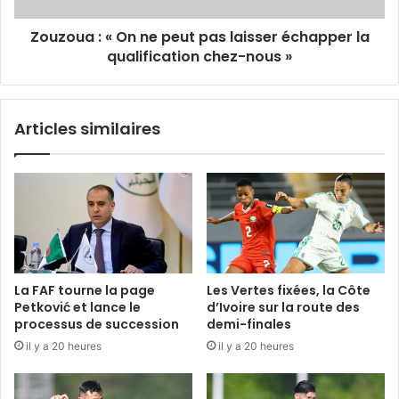
la
Zouzoua : « On ne peut pas laisser échapper la
qualification
chez-
qualification chez-nous »
nous
»
Articles similaires
La FAF tourne la page
Les Vertes fixées, la Côte
Petković et lance le
d’Ivoire sur la route des
processus de succession
demi-finales
il y a 20 heures
il y a 20 heures