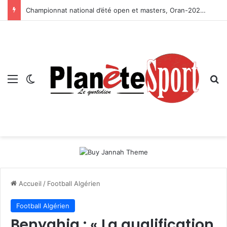
Championnat national d’été open et masters, Oran-2026 — Le CRB s’adjuge le titre
Menu
Switch skin
R
Accueil
/
Football Algérien
Football Algérien
Benyahia : « La qualification