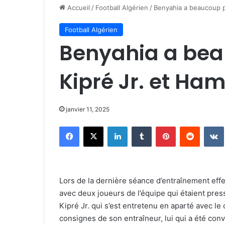
Accueil
/
Football Algérien
/
Benyahia a beaucoup pa
Football Algérien
Benyahia a bea
Kipré Jr. et Ham
janvier 11, 2025
Facebook
X
Linkedin
Tumblr
Pinterest
Reddit
Lors de la dernière séance d’entraînement eff
avec deux joueurs de l’équipe qui étaient press
Kipré Jr. qui s’est entretenu en aparté avec le
consignes de son entraîneur, lui qui a été con