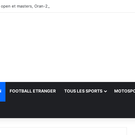
 open et masters, Oran-2026 — Le CRB s’adjuge le titre
N
FOOTBALL ETRANGER
TOUS LES SPORTS
MOTOSP
her