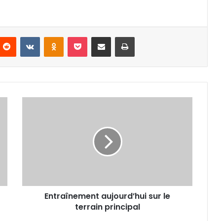
nterest
Reddit
VKontakte
Odnoklassniki
Pocket
Partager par email
Imprimer
Entraînement
aujourd’hui
sur
le
terrain
principal
Entraînement aujourd’hui sur le
terrain principal