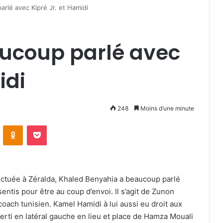
rlé avec Kipré Jr. et Hamidi
ucoup parlé avec
idi
248
Moins d’une minute
VKontakte
Odnoklassniki
Pocket
ectuée à Zéralda, Khaled Benyahia a beaucoup parlé
entis pour être au coup d’envoi. Il s’agit de Zunon
 coach tunisien. Kamel Hamidi à lui aussi eu droit aux
verti en latéral gauche en lieu et place de Hamza Mouali