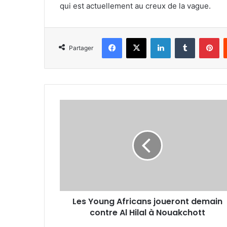
qui est actuellement au creux de la vague.
Facebook
X
Linkedin
Tumblr
Pi
Partager
Les
Young
Africans
joueront
demain
contre
Al
Hilal
à
Les Young Africans joueront demain
Nouakchott
contre Al Hilal à Nouakchott