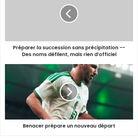
succession
sans
précipitation
-
-
Des
noms
Préparer la succession sans précipitation --
défilent,
mais
Des noms défilent, mais rien d’officiel
rien
d’officiel
Benacer
prépare
un
nouveau
départ
Benacer prépare un nouveau départ