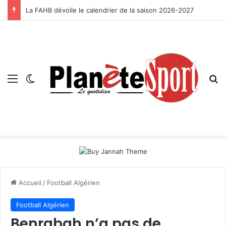
La FAHB dévoile le calendrier de la saison 2026-2027
Menu
Switch skin
R
Accueil
/
Football Algérien
Football Algérien
Benrabah n’a pas de