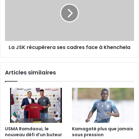
récupérera
ses
cadres
face
à
Khenchela
La JSK récupérera ses cadres face à Khenchela
Articles similaires
USMA Ramdaoui, le
Kamagaté plus que jamais
nouveau défi d’un buteur
sous pression