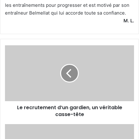
les entraînements pour progresser et est motivé par son
entraîneur Belmellat qui lui accorde toute sa confiance.
M. L.
Le
recrutement
d’un
gardien, un
véritable
casse-
tête
Le recrutement d’un gardien, un véritable
casse-tête
La
JSK