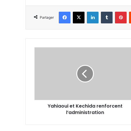
Facebook
X
Linkedin
Tumblr
Pi
Partager
Yahiaoui
et
Kechida renforcent
l’administration
Yahiaoui et Kechida renforcent
l’administration