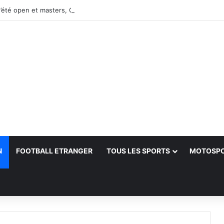
’été open et masters, Oran-2026 — Le CRB s’adjuge le titre
N
FOOTBALL ETRANGER
TOUS LES SPORTS
MOTOSP
her