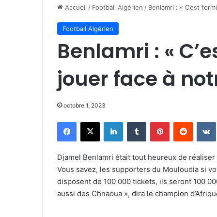
Accueil
/
Football Algérien
/
Benlamri : « C’est form
Football Algérien
Benlamri : « C’
jouer face à not
octobre 1, 2023
Facebook
X
Linkedin
Tumblr
Pinterest
Reddit
Djamel Benlamri était tout heureux de réaliser
Vous savez, les supporters du Mouloudia si vou
disposent de 100 000 tickets, ils seront 100 000
aussi des Chnaoua », dira le champion d’Afriqu