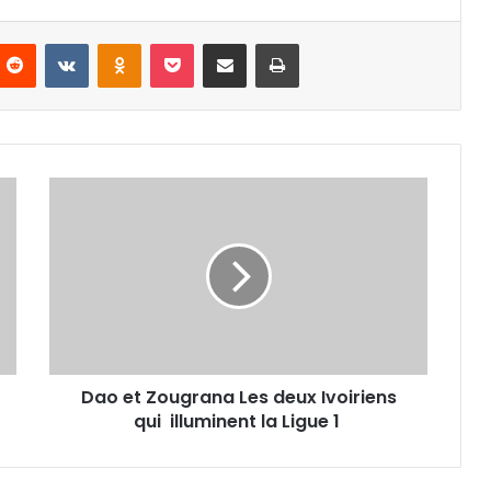
nterest
Reddit
VKontakte
Odnoklassniki
Pocket
Partager par email
Imprimer
Dao
et
Zougrana
Les
deux
Ivoiriens
qui
illuminent
la
Dao et Zougrana Les deux Ivoiriens
Ligue
1
qui illuminent la Ligue 1