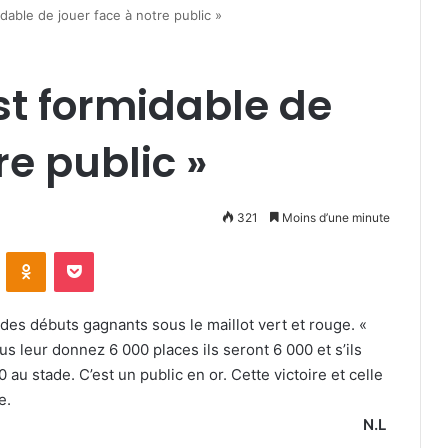
idable de jouer face à notre public »
est formidable de
re public »
321
Moins d’une minute
VKontakte
Odnoklassniki
Pocket
 des débuts gagnants sous le maillot vert et rouge. «
s leur donnez 6 000 places ils seront 6 000 et s’ils
 au stade. C’est un public en or. Cette victoire et celle
e.
N.L