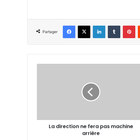
Facebook
X
Linkedin
Tumblr
Pi
Partager
La
direction
ne
fera
pas
machine
arrière
La direction ne fera pas machine
arrière