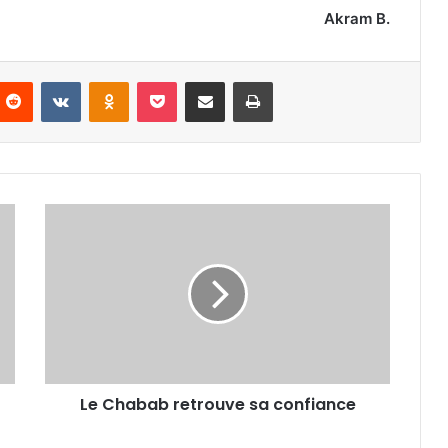
Akram B.
nterest
Reddit
VKontakte
Odnoklassniki
Pocket
Partager par email
Imprimer
Le
Chabab
retrouve
sa
confiance
Le Chabab retrouve sa confiance