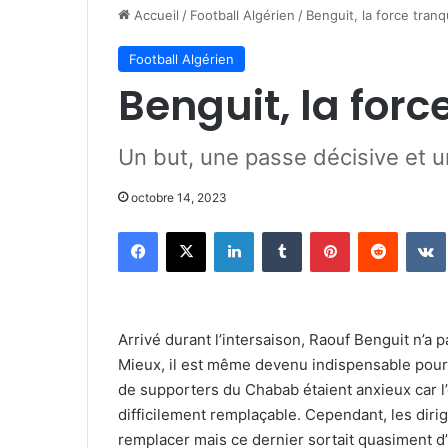
Accueil
/
Football Algérien
/
Benguit, la force tranqu
Football Algérien
Benguit, la forc
Un but, une passe décisive et u
octobre 14, 2023
Facebook
X
Linkedin
Tumblr
Pinterest
Reddit
Arrivé durant l’intersaison, Raouf Benguit n’a 
Mieux, il est même devenu indispensable pour 
de supporters du Chabab étaient anxieux car l’é
difficilement remplaçable. Cependant, les dirig
remplacer mais ce dernier sortait quasiment d