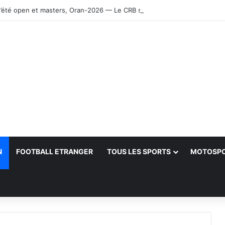
’été open et masters, Oran-2026 — Le CRB s’adjuge le titre
N
FOOTBALL ETRANGER
TOUS LES SPORTS
MOTOSP
her