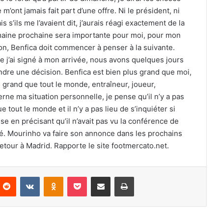
’ont jamais fait part d’une offre. Ni le président, ni
s’ils me l’avaient dit, j’aurais réagi exactement de la
emaine prochaine sera importante pour moi, pour mon
ison, Benfica doit commencer à penser à la suivante.
e j’ai signé à mon arrivée, nous avons quelques jours
dre une décision. Benfica est bien plus grand que moi,
s grand que tout le monde, entraîneur, joueur,
rne ma situation personnelle, je pense qu’il n’y a pas
ue tout le monde et il n’y a pas lieu de s’inquiéter si
sse en précisant qu’il n’avait pas vu la conférence de
gé. Mourinho va faire son annonce dans les prochains
etour à Madrid. Rapporte le site footmercato.net.
nterest
Reddit
VKontakte
Odnoklassniki
Pocket
Partager par email
Imprimer