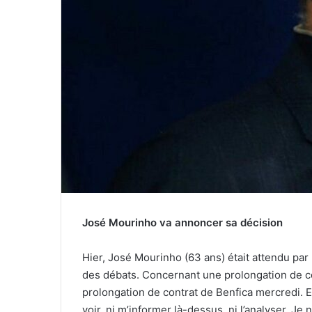
José Mourinho va annoncer sa décision
Hier, José Mourinho (63 ans) était attendu par 
des débats. Concernant une prolongation de contr
prolongation de contrat de Benfica mercredi. El
voir, ni m’informer là-dessus, ni l’analyser. Je 