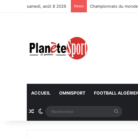
samedi, août 8 2026
News
Championnats du monde U
ACCUEIL
OMNISPORT
FOOTBALL ALGÉRIE
Article Aléatoire
Switch skin
Recherc