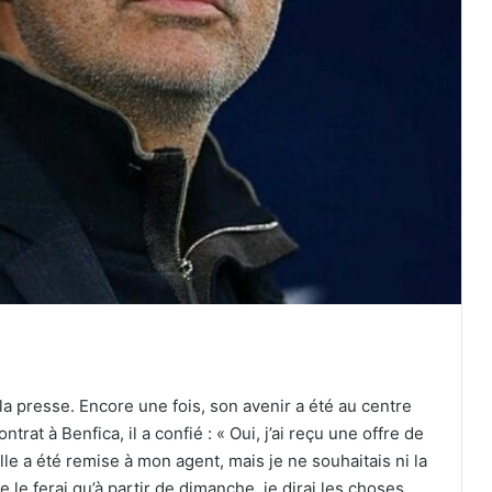
la presse. Encore une fois, son avenir a été au centre
at à Benfica, il a confié : « Oui, j’ai reçu une offre de
le a été remise à mon agent, mais je ne souhaitais ni la
ne le ferai qu’à partir de dimanche, je dirai les choses