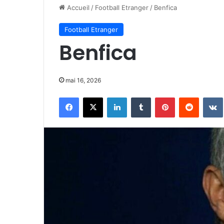
Accueil
/
Football Etranger
/
Benfica
Football Etranger
Benfica
mai 16, 2026
Facebook
X
Linkedin
Tumblr
Pinterest
Reddit