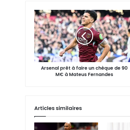
Arsenal
prêt
à
faire
un
chèque
de
90
M€
Arsenal prêt à faire un chèque de 90
à
Mateus
M€ à Mateus Fernandes
Fernandes
Articles similaires