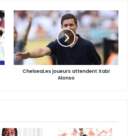
ChelseaLes
joueurs
attendent
Xabi
Alonso
ChelseaLes joueurs attendent Xabi
Alonso