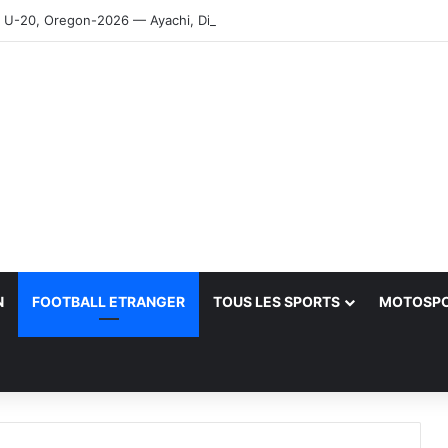
-20, Oregon-2026 — Ayachi, Dissa, Touahria et Ghezali en finale
N
FOOTBALL ETRANGER
TOUS LES SPORTS
MOTOSP
her