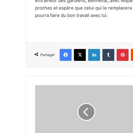
entraîneur des gardiens, Belmellat, avec lequel l
proches et espère que celui qui le remplacera
pourra faire du bon travail avec lui.
Facebook
X
Linkedin
Tumblr
Pi
Partager
Verstappen
au
MAX
de
sa
forme,
Hamilton
et