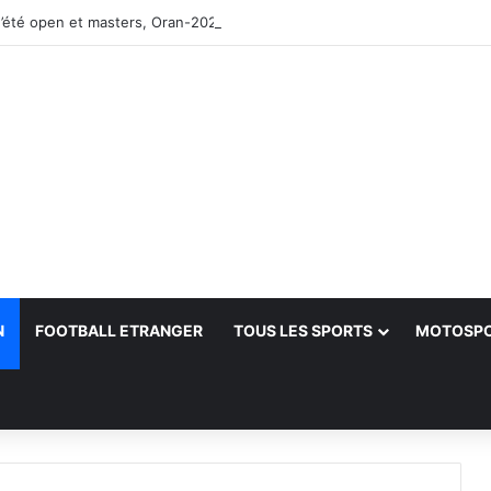
’été open et masters, Oran-2026 — Le CRB s’adjuge le titre
N
FOOTBALL ETRANGER
TOUS LES SPORTS
MOTOSP
her