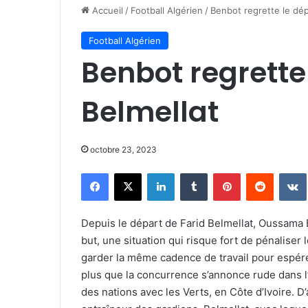
Accueil
/
Football Algérien
/
Benbot regrette le dép
Football Algérien
Benbot regrette
Belmellat
octobre 23, 2023
Facebook
X
Linkedin
Tumblr
Pinterest
Reddit
Depuis le départ de Farid Belmellat, Oussama
but, une situation qui risque fort de pénaliser 
garder la même cadence de travail pour espérer
plus que la concurrence s’annonce rude dans l’
des nations avec les Verts, en Côte d’Ivoire. D