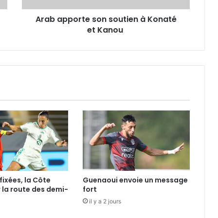
Arab apporte son soutien à Konaté
et Kanou
fixées, la Côte
Guenaoui envoie un message
r la route des demi-
fort
il y a 2 jours