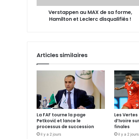
Leclerc
Verstappen au MAX de sa forme,
disqualifiés
!
Hamilton et Leclerc disqualifiés !
Articles similaires
La FAF tourne la page
Les Vertes 
Petković et lance le
d’Ivoire su
processus de succession
finales
il y a 2 jours
il y a 2 jours