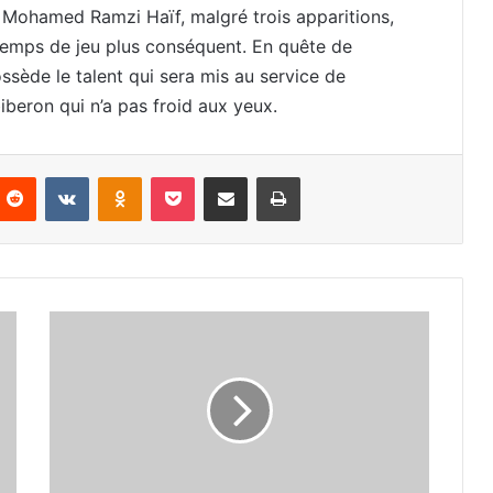
. Mohamed Ramzi Haïf, malgré trois apparitions,
 temps de jeu plus conséquent. En quête de
ssède le talent qui sera mis au service de
 biberon qui n’a pas froid aux yeux.
nterest
Reddit
VKontakte
Odnoklassniki
Pocket
Partager par email
Imprimer
Chaâl
de
retour
contre
Magra