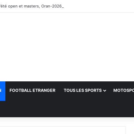
’été open et masters, Oran-2026 — Le CRB s’adjuge le titre
N
FOOTBALL ETRANGER
TOUS LES SPORTS
MOTOSP
her