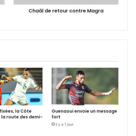
Chaâl de retour contre Magra
fixées, la Côte
Guenaoui envoie un message
r la route des demi-
fort
il y a 1 jour