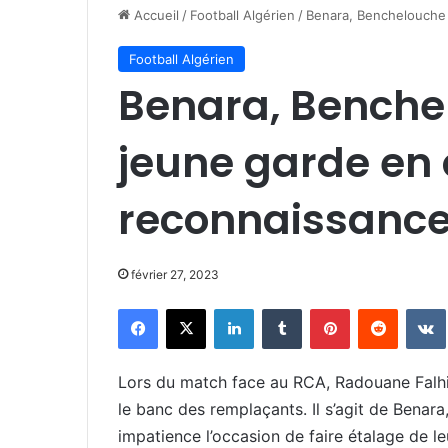
Accueil
/
Football Algérien
/
Benara, Benchelouche 
Football Algérien
Benara, Benchel
jeune garde en
reconnaissanc
février 27, 2023
Facebook
X
Linkedin
Tumblr
Pinterest
Reddit
Lors du match face au RCA, Radouane Falhi a
le banc des remplaçants. Il s’agit de Benar
impatience l’occasion de faire étalage de le