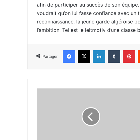
afin de participer au succès de son équipe
voudrait qu’on lui fasse confiance avec un
reconnaissance, la jeune garde algéroise po
l’ambition. Tel est le leitmotiv d’une classe
Facebook
X
Linkedin
Tumblr
Pi
Partager
L'arrivée
de
Mobilis
attendue
pour
les
prochains
jours