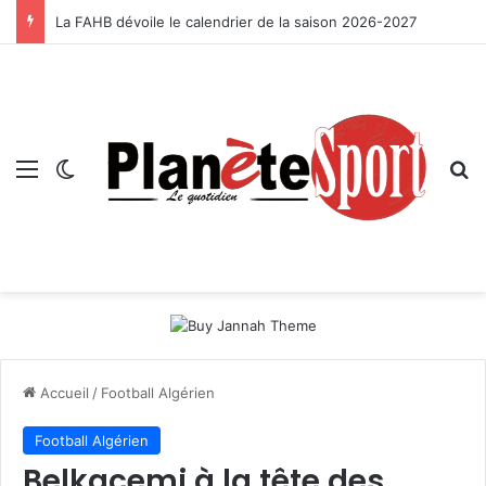
La FAHB dévoile le calendrier de la saison 2026-2027
Menu
Switch skin
R
Accueil
/
Football Algérien
Football Algérien
Belkacemi à la tête des