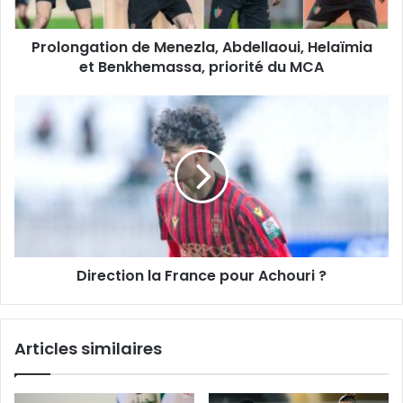
priorité
du
Prolongation de Menezla, Abdellaoui, Helaïmia
MCA
et Benkhemassa, priorité du MCA
Direction
la
France
pour
Achouri ?
Direction la France pour Achouri ?
Articles similaires