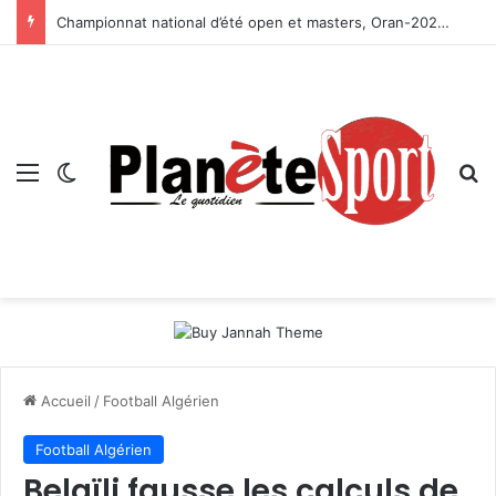
Championnat national d’été open et masters, Oran-2026 — Le CRB s’adjuge le titre
Menu
Switch skin
R
Accueil
/
Football Algérien
Football Algérien
Belaïli fausse les calculs de