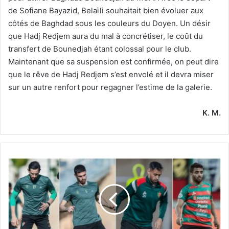
de Sofiane Bayazid, Belaïli souhaitait bien évoluer aux
côtés de Baghdad sous les couleurs du Doyen. Un désir
que Hadj Redjem aura du mal à concrétiser, le coût du
transfert de Bounedjah étant colossal pour le club.
Maintenant que sa suspension est confirmée, on peut dire
que le rêve de Hadj Redjem s’est envolé et il devra miser
sur un autre renfort pour regagner l’estime de la galerie.
K. M.
Prolongation
de
Menezla,
Abdellaoui,
Helaïmia
et
Benkhemassa,