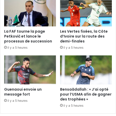
La FAF tourne la page
Les Vertes fixées, la Côte
Petković et lance le
d’Ivoire sur la route des
processus de succession
demi-finales
il y a 5 heures
il y a 5 heures
Guenaoui envoie un
Bensaâdallah : « J’ai opté
message fort
pour l’USMA afin de gagner
des trophées »
il y a 5 heures
il y a 5 heures