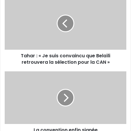
:
«
Je
suis
convaincu
que
Belaïli
retrouvera
Tahar : « Je suis convaincu que Belaïli
la
sélection
retrouvera la sélection pour la CAN »
pour
la
La
CAN »
convention
enfin
signée
La convention enfin signée