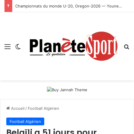
Championnats du monde U-20, Oregon-2026 — Younes Ayachi décroche la médaille d’or
Menu
Switch skin
R
Accueil
/
Football Algérien
Football Algérien
Belaïli a 51 jours pour