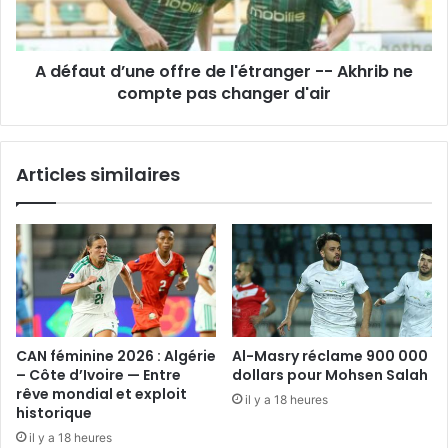
-
-
Akhrib
A défaut d’une offre de l'étranger -- Akhrib ne
ne
compte
compte pas changer d'air
pas
changer
d'air
Articles similaires
CAN féminine 2026 : Algérie
Al-Masry réclame 900 000
– Côte d’Ivoire — Entre
dollars pour Mohsen Salah
rêve mondial et exploit
il y a 18 heures
historique
il y a 18 heures