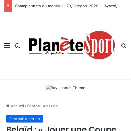
Championnats du monde U-20, Oregon-2026 — Ayachi, Dissa, Touahria et Ghezali en finale
Menu
Switch skin
R
Accueil
/
Football Algérien
Football Algérien
Belaïd : « Jouer une Coupe