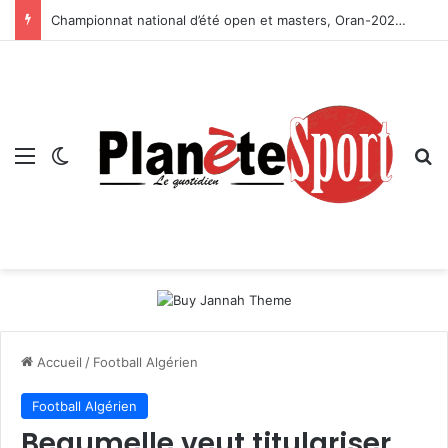
Championnat national d’été open et masters, Oran-2026 — Le CRB s’adjuge le titre
Menu
Switch skin
R
Accueil
/
Football Algérien
Football Algérien
Beaumelle veut titulariser