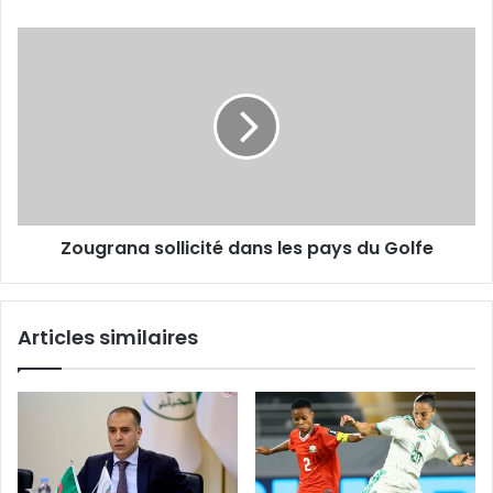
Zougrana
sollicité
dans
les
pays
du
Golfe
Zougrana sollicité dans les pays du Golfe
Articles similaires