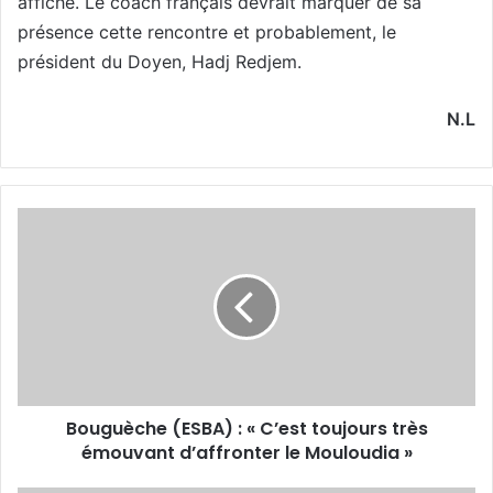
affiche. Le coach français devrait marquer de sa
présence cette rencontre et probablement, le
président du Doyen, Hadj Redjem.
N.L
Bouguèche
(ESBA)
: « C’est
toujours
très
émouvant
d’affronter
le
Mouloudia »
Bouguèche (ESBA) : « C’est toujours très
émouvant d’affronter le Mouloudia »