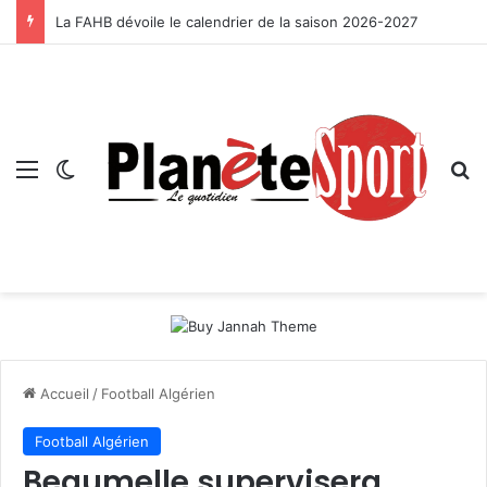
La FAHB dévoile le calendrier de la saison 2026-2027
Menu
Switch skin
R
Accueil
/
Football Algérien
Football Algérien
Beaumelle supervisera