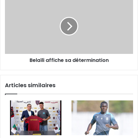
Belaïli
affiche
sa
détermination
Belaïli affiche sa détermination
Articles similaires