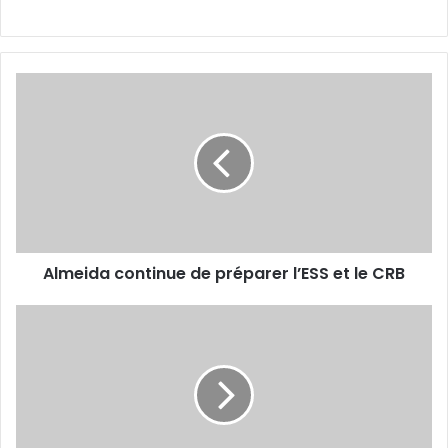
Almeida
continue
de
préparer
l’ESS
et
le
CRB
Almeida continue de préparer l’ESS et le CRB
Aouar
titulaire
contre
Monza