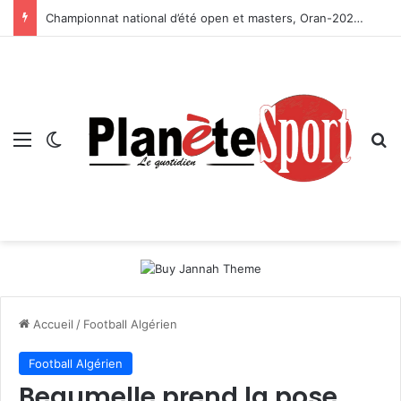
Championnat national d’été open et masters, Oran-2026 — Le CRB s’adjuge le titre
Menu
Switch skin
R
Accueil
/
Football Algérien
Football Algérien
Beaumelle prend la pose