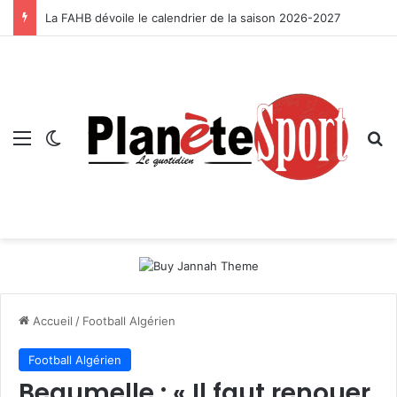
La FAHB dévoile le calendrier de la saison 2026-2027
Menu
Switch skin
R
Accueil
/
Football Algérien
Football Algérien
Beaumelle : « Il faut renouer