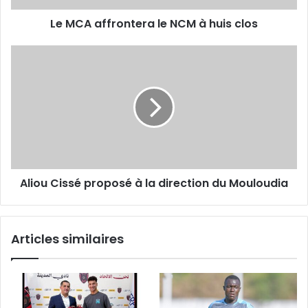
Le MCA affrontera le NCM à huis clos
Aliou
Cissé
proposé
à
la
direction
du
Mouloudia
Aliou Cissé proposé à la direction du Mouloudia
Articles similaires