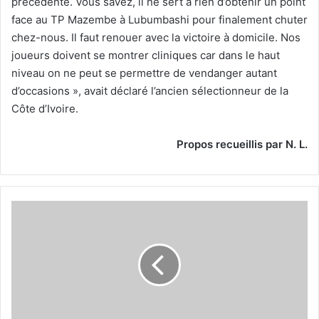
précédente. Vous savez, il ne sert à rien d’obtenir un point
face au TP Mazembe à Lubumbashi pour finalement chuter
chez-nous. Il faut renouer avec la victoire à domicile. Nos
joueurs doivent se montrer cliniques car dans le haut
niveau on ne peut se permettre de vendanger autant
d’occasions », avait déclaré l’ancien sélectionneur de la
Côte d’Ivoire.
Propos recueillis par N. L.
Le
MCA
affrontera
le
NCM
à
huis
clos