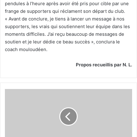
pendules à l’heure après avoir été pris pour cible par une
frange de supporters qui réclament son départ du club.
« Avant de conclure, je tiens à lancer un message à nos
supporters, les vrais qui soutiennent leur équipe dans les
moments difficiles. J’ai reçu beaucoup de messages de
soutien et je leur dédie ce beau succès », conclura le
coach mouloudéen.
Propos recueillis par N. L.
Le
Doyen
met
fin à
la
traversée
du
désert