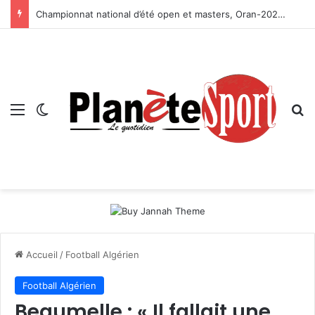
Championnat national d’été open et masters, Oran-2026 — Le CRB s’adjuge le titre
Menu
Switch skin
R
Accueil
/
Football Algérien
Football Algérien
Beaumelle : « Il fallait une