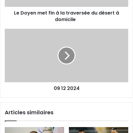
à
Le Doyen met fin à la traversée du désert à
domicile
domicile
09
12
2024
09 12 2024
Articles similaires