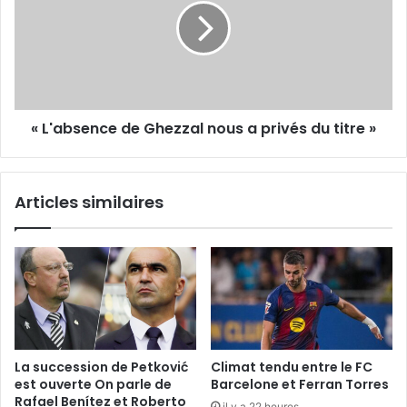
nous
a
privés
du
titre »
« L'absence de Ghezzal nous a privés du titre »
Articles similaires
La succession de Petković
Climat tendu entre le FC
est ouverte On parle de
Barcelone et Ferran Torres
Rafael Benítez et Roberto
il y a 22 heures