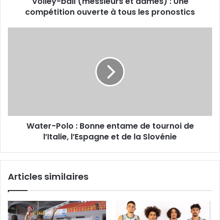
Volley-ball (messieurs et dames) : Une
tous
compétition ouverte à tous les pronostics
les
pronostics
Water-
Polo
:
Bonne
entame
de
tournoi
de
l’Italie,
Water-Polo : Bonne entame de tournoi de
l’Espagne
et
l’Italie, l’Espagne et de la Slovénie
de
la
Slovénie
Articles similaires