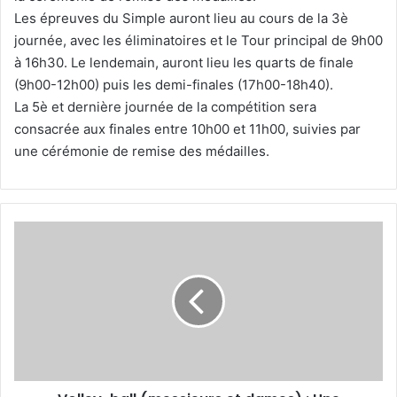
Les épreuves du Simple auront lieu au cours de la 3è
journée, avec les éliminatoires et le Tour principal de 9h00
à 16h30. Le lendemain, auront lieu les quarts de finale
(9h00-12h00) puis les demi-finales (17h00-18h40).
La 5è et dernière journée de la compétition sera
consacrée aux finales entre 10h00 et 11h00, suivies par
une cérémonie de remise des médailles.
Volley-
ball
(messieurs
et
dames)
:
Une
compétition
ouverte
à