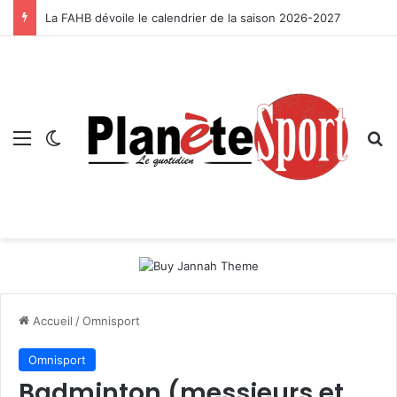
La FAHB dévoile le calendrier de la saison 2026-2027
Menu
Switch skin
R
Accueil
/
Omnisport
Omnisport
Badminton (messieurs et