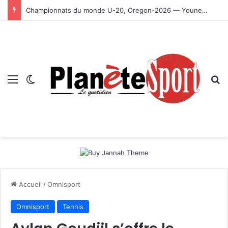
Championnats du monde U-20, Oregon-2026 — Younes Ayachi décroche la médaille d’or
Menu
Switch skin
R
Accueil
/
Omnisport
Omnisport
Tennis