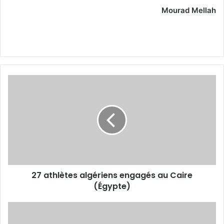
Mourad Mellah
27
athlètes
algériens
engagés
au
Caire
(Égypte)
27 athlètes algériens engagés au Caire
(Égypte)
Belmadi
choisit