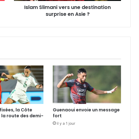
?
Islam Slimani vers une destination
surprise en Asie ?
fixées, la Côte
Guenaoui envoie un message
r la route des demi-
fort
il y a 1 jour