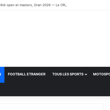
’été open et masters, Oran-2026 — Le CRB s’adjuge le titre
N
FOOTBALL ETRANGER
TOUS LES SPORTS
MOTOSP
her