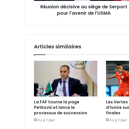
de
Réunion décisive au siège de Serport
l'USMA
pour l'avenir de l'USMA
Articles similaires
La FAF tourne la page
Les Vertes 
Petković et lance le
d’Ivoire su
processus de succession
finales
il y a 1 jour
il y a 1 jour