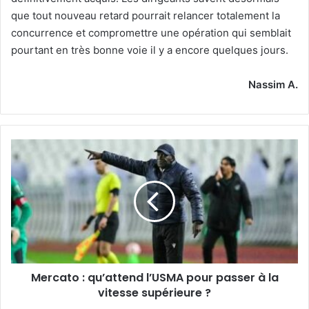
que tout nouveau retard pourrait relancer totalement la
concurrence et compromettre une opération qui semblait
pourtant en très bonne voie il y a encore quelques jours.
Nassim A.
Mercato :
qu’attend
l’USMA
pour
passer
à
la
vitesse
supérieure ?
Mercato : qu’attend l’USMA pour passer à la
vitesse supérieure ?