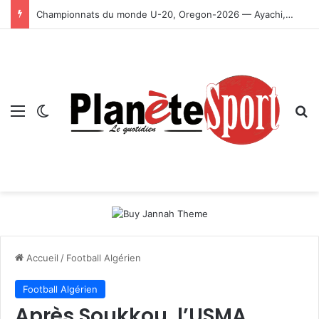
Championnats du monde U-20, Oregon-2026 — Ayachi, Dissa, Touahria et Ghezali en finale
Menu
Switch skin
R
Accueil
/
Football Algérien
Football Algérien
Après Soukkou, l’USMA