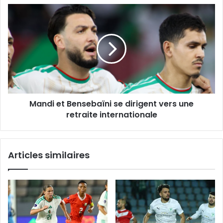
Mandi
et
Bensebaïni
se
dirigent
vers
une
retraite
internationale
Mandi et Bensebaïni se dirigent vers une
retraite internationale
Articles similaires