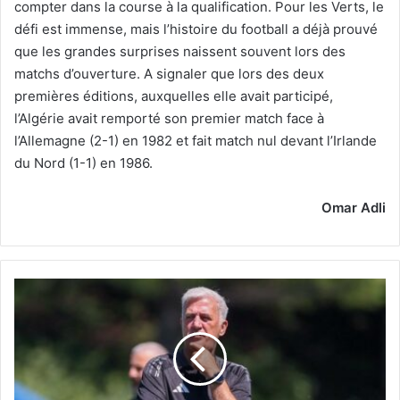
compter dans la course à la qualification. Pour les Verts, le
défi est immense, mais l’histoire du football a déjà prouvé
que les grandes surprises naissent souvent lors des
matchs d’ouverture. A signaler que lors des deux
premières éditions, auxquelles elle avait participé,
l’Algérie avait remporté son premier match face à
l’Allemagne (2-1) en 1982 et fait match nul devant l’Irlande
du Nord (1-1) en 1986.
Omar Adli
A
un
peu
plus
de
48
heures