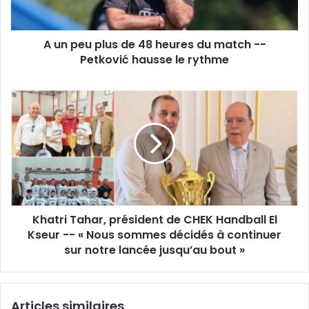
du
match
A un peu plus de 48 heures du match --
-
-
Petković hausse le rythme
Petković
hausse
Khatri
le
Tahar,
rythme
président
de
CHEK
Handball
El
Kseur
-
Khatri Tahar, président de CHEK Handball El
-
«
Kseur -- « Nous sommes décidés à continuer
Nous
sur notre lancée jusqu’au bout »
sommes
décidés
à
Articles similaires
continuer