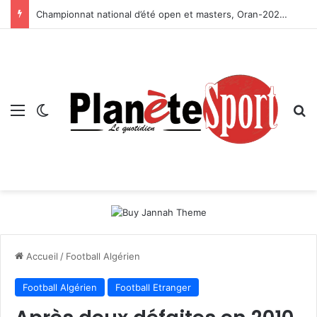
Championnat national d’été open et masters, Oran-2026 — Le CRB s’adjuge le titre
Menu
Switch skin
R
Accueil
/
Football Algérien
Football Algérien
Football Etranger