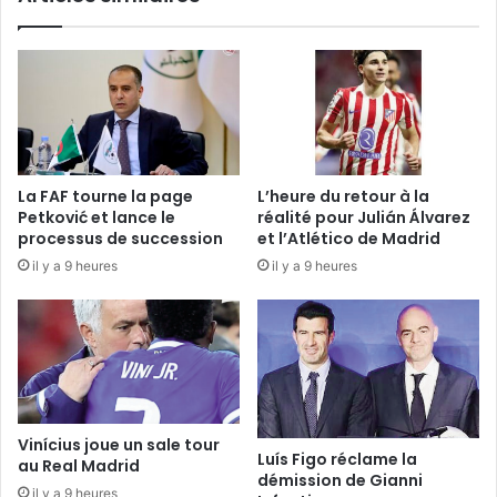
sur
notre
lancée
jusqu’au
bout
»
La FAF tourne la page
L’heure du retour à la
Petković et lance le
réalité pour Julián Álvarez
processus de succession
et l’Atlético de Madrid
il y a 9 heures
il y a 9 heures
Vinícius joue un sale tour
Luís Figo réclame la
au Real Madrid
démission de Gianni
il y a 9 heures