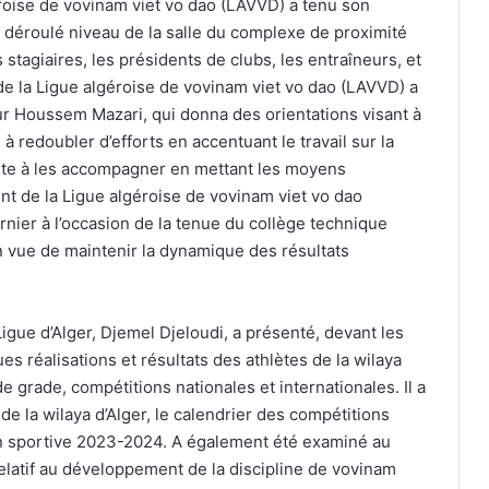
éroise de vovinam viet vo dao (LAVVD) a tenu son
st déroulé niveau de la salle du complexe de proximité
stagiaires, les présidents de clubs, les entraîneurs, et
 de la Ligue algéroise de vovinam viet vo dao (LAVVD) a
ur Houssem Mazari, qui donna des orientations visant à
à redoubler d’efforts en accentuant le travail sur la
rête à les accompagner en mettant les moyens
ent de la Ligue algéroise de vovinam viet vo dao
ier à l’occasion de la tenue du collège technique
n vue de maintenir la dynamique des résultats
Ligue d’Alger, Djemel Djeloudi, a présenté, devant les
s réalisations et résultats des athlètes de la wilaya
 grade, compétitions nationales et internationales. Il a
 la wilaya d’Alger, le calendrier des compétitions
son sportive 2023-2024. A également été examiné au
latif au développement de la discipline de vovinam