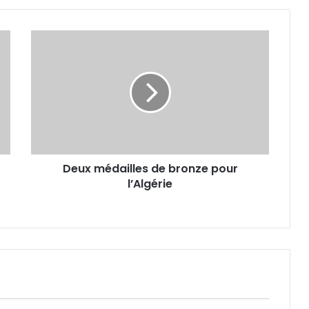
Deux
médailles
de
bronze
pour
l’Algérie
Deux médailles de bronze pour
l’Algérie