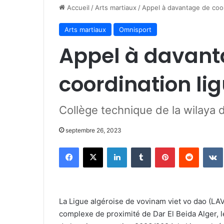
Accueil
/
Arts martiaux
/
Appel à davantage de coor
Arts martiaux
Omnisport
Appel à davant
coordination li
Collège technique de la wilaya d
septembre 26, 2023
Facebook
X
Linkedin
Tumblr
Pinterest
Reddit
La Ligue algéroise de vovinam viet vo dao (LA
complexe de proximité de Dar El Beida Alger, le