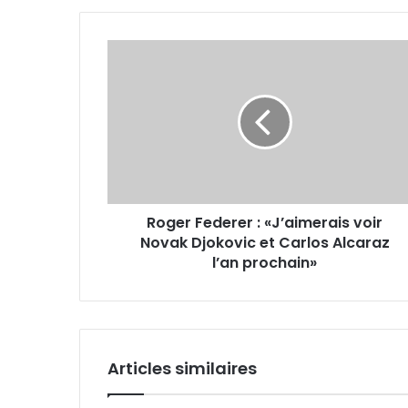
Roger
Federer
:
«J’aimerais
voir
Novak
Djokovic
et
Carlos
Roger Federer : «J’aimerais voir
Alcaraz
l’an
Novak Djokovic et Carlos Alcaraz
prochain»
l’an prochain»
Articles similaires