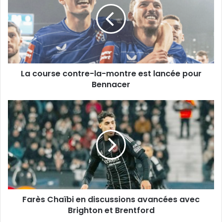
la-
montre
est
lancée
pour
Bennacer
La course contre-la-montre est lancée pour
Bennacer
Farès
Chaïbi
en
discussions
avancées
avec
Brighton
et
Brentford
Farès Chaïbi en discussions avancées avec
Brighton et Brentford