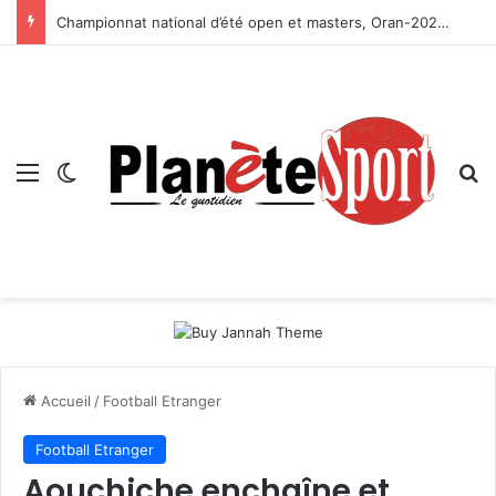
Championnat national d’été open et masters, Oran-2026 — Le CRB s’adjuge le titre
Menu
Switch skin
R
Accueil
/
Football Etranger
Football Etranger
Aouchiche enchaîne et