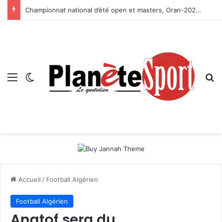
Championnat national d’été open et masters, Oran-2026 — Le CRB s’adjuge le titre
Menu
Switch skin
R
Accueil
/
Football Algérien
Football Algérien
Anatof sera du