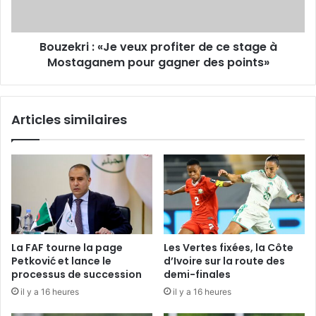
stage
à
Mostaganem
Bouzekri : «Je veux profiter de ce stage à
pour
gagner
Mostaganem pour gagner des points»
des
points»
Articles similaires
La FAF tourne la page
Les Vertes fixées, la Côte
Petković et lance le
d’Ivoire sur la route des
processus de succession
demi-finales
il y a 16 heures
il y a 16 heures