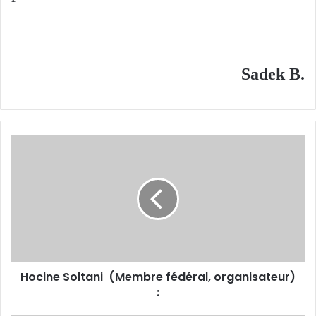
Sadek B.
Hocine
Soltani
(Membre
fédéral,
organisateur)
:
Hocine Soltani (Membre fédéral, organisateur)
: