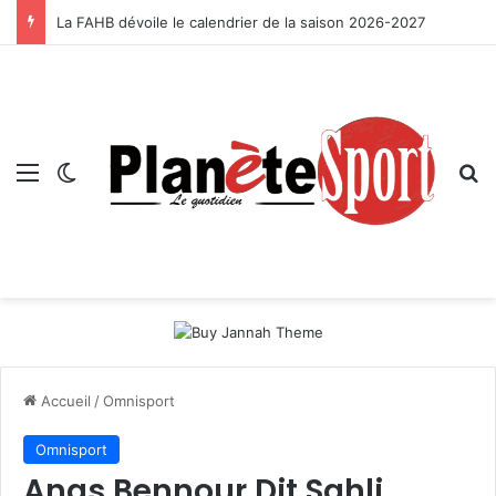
La FAHB dévoile le calendrier de la saison 2026-2027
Menu
Switch skin
R
Accueil
/
Omnisport
Omnisport
Anas Bennour Dit Sahli