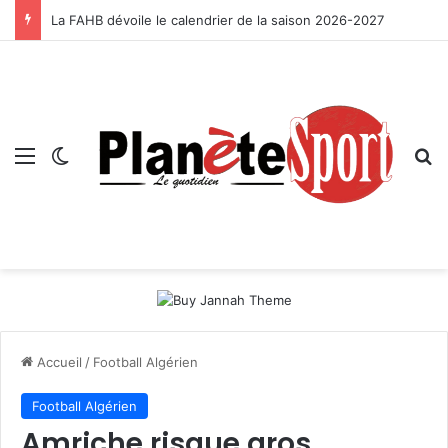
La FAHB dévoile le calendrier de la saison 2026-2027
Menu
Switch skin
R
Accueil
/
Football Algérien
Football Algérien
Amriche risque gros