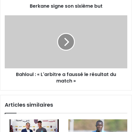
Berkane signe son sixième but
Bahloul
:
« L'arbitre
a
faussé
le
résultat
du
match »
Bahloul : « L'arbitre a faussé le résultat du
match »
Articles similaires