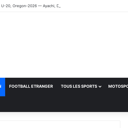
-20, Oregon-2026 — Ayachi, Dissa, Touahria et Ghezali en finale
N
FOOTBALL ETRANGER
TOUS LES SPORTS
MOTOSP
her