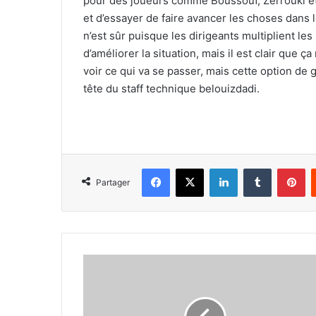
pour des joueurs comme Boussouf, Zerrouki e
et d’essayer de faire avancer les choses dans l
n’est sûr puisque les dirigeants multiplient le
d’améliorer la situation, mais il est clair que
voir ce qui va se passer, mais cette option de 
tête du staff technique belouizdadi.
Facebook
X
Linkedin
Tumblr
Pi
Partager
Messala
n’est
pas
une