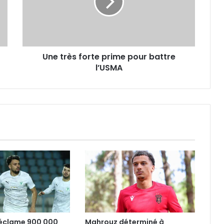
pour
battre
l’USMA
Une très forte prime pour battre
l’USMA
réclame 900 000
Mahrouz déterminé à