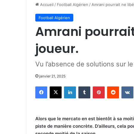
Accueil
/
Football Algérien
/
Amrani pourrait ne lib
Football Algérien
Amrani pourrait
joueur.
Vu l’absence de solutions sur l
janvier 21, 2025
Facebook
X
Linkedin
Tumblr
Pinterest
Reddit
Alors que le mercato en est bientôt à sa moit
piste de manière concrète. D’ailleurs, cela po
seconde moitié de la saison.