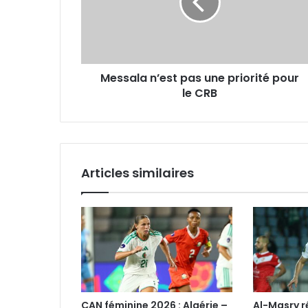
priorité
pour
le
CRB
Messala n’est pas une priorité pour
le CRB
Articles similaires
CAN féminine 2026 : Algérie –
Al-Masry 