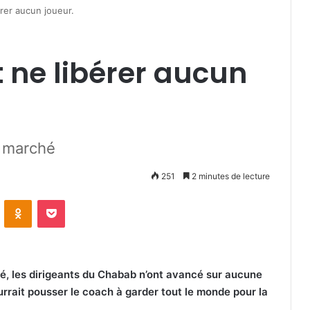
érer aucun joueur.
 ne libérer aucun
e marché
251
2 minutes de lecture
VKontakte
Odnoklassniki
Pocket
ié, les dirigeants du Chabab n’ont avancé sur aucune
urrait pousser le coach à garder tout le monde pour la