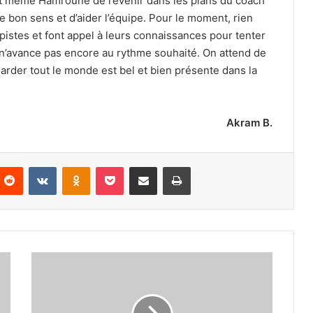
t même Hamroune de revenir dans les plans du coach
e bon sens et d’aider l’équipe. Pour le moment, rien
s pistes et font appel à leurs connaissances pour tenter
 ça n’avance pas encore au rythme souhaité. On attend de
garder tout le monde est bel et bien présente dans la
Akram B.
nterest
Reddit
VKontakte
Odnoklassniki
Pocket
Partager par email
Imprimer
Une
très
forte
prime