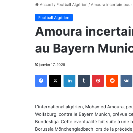
Accueil
/
Football Algérien
/
Amoura incertain pour
Football Algérien
Amoura incertai
au Bayern Muni
janvier 17, 2025
Facebook
X
Linkedin
Tumblr
Pinterest
Reddit
L’international algérien, Mohamed Amoura, pou
Wolfsburg, contre le Bayern Munich, prévue ce
Bundesliga. Cette éventualité fait suite à une 
Borussia Mönchengladbach lors de la précédent