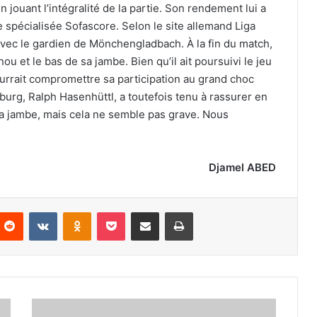
 jouant l’intégralité de la partie. Son rendement lui a
e spécialisée Sofascore. Selon le site allemand Liga
 avec le gardien de Mönchengladbach. À la fin du match,
u et le bas de sa jambe. Bien qu’il ait poursuivi le jeu
pourrait compromettre sa participation au grand choc
burg, Ralph Hasenhüttl, a toutefois tenu à rassurer en
 la jambe, mais cela ne semble pas grave. Nous
Djamel ABED
nterest
Reddit
VKontakte
Odnoklassniki
Pocket
Partager par email
Imprimer
Real