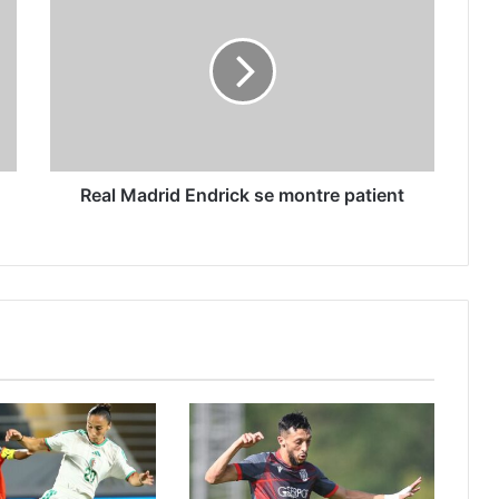
Madrid
Endrick
se
montre
patient
Real Madrid Endrick se montre patient