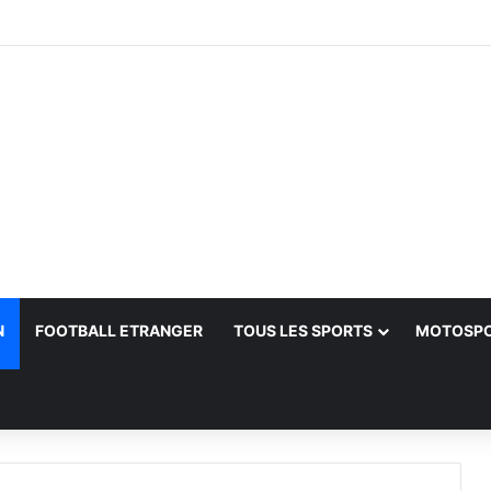
e U-23 (Stop2) — La sélection masculine s’offre un nouveau titre
N
FOOTBALL ETRANGER
TOUS LES SPORTS
MOTOSP
her