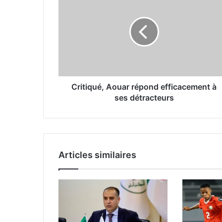
Aouar
répond
efficacement
à
ses
détracteurs
Critiqué, Aouar répond efficacement à
ses détracteurs
Articles similaires