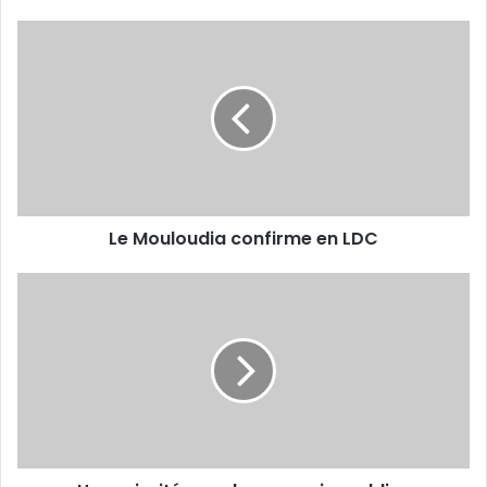
Le
Mouloudia
confirme
en
LDC
Le Mouloudia confirme en LDC
Une
priorité
pour
les
pouvoirs
publics