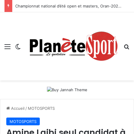
Championnat national d’été open et masters, Oran-2026 — Le CRB s’adjuge le titre
Menu
Switch skin
R
Accueil
/
MOTOSPORTS
MOTOSPORTS
Amine Laibi seul candidat à