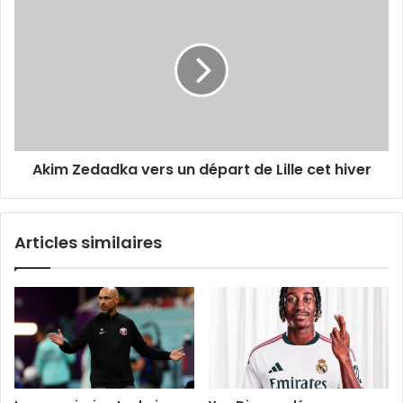
Zedadka
vers
un
départ de
Lille
cet
hiver
Akim Zedadka vers un départ de Lille cet hiver
Articles similaires