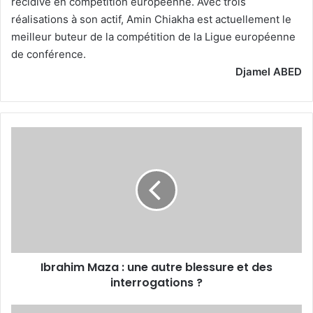
récidivé en compétition européenne. Avec trois
réalisations à son actif, Amin Chiakha est actuellement le
meilleur buteur de la compétition de la Ligue européenne
de conférence.
Djamel ABED
Ibrahim
Maza
:
une
autre
blessure
et
des
interrogations
Ibrahim Maza : une autre blessure et des
?
interrogations ?
Akim