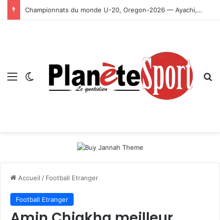
Championnats du monde U-20, Oregon-2026 — Ayachi, Dissa, Touahria et Ghezali en finale
Menu
Switch skin
R
Accueil
/
Football Etranger
Football Etranger
Amin Chiakha meilleur