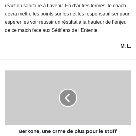
réaction salutaire à l’avenir. En d’autres termes, le coach
devra mettre les points sur les i et les responsabiliser pour
espérer les voir réussir un résultat à la hauteur de l’enjeu
de ce match face aux Sétifiens de l’Entente.
M. L.
Berkane,
une
arme
de
plus
pour
le
staff
technique
Berkane, une arme de plus pour le staff