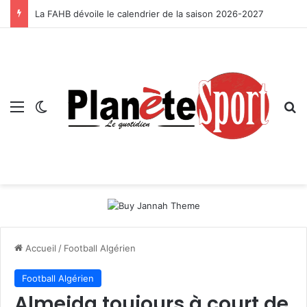
La FAHB dévoile le calendrier de la saison 2026-2027
Menu
Switch skin
R
Accueil
/
Football Algérien
Football Algérien
Almeida toujours à court de