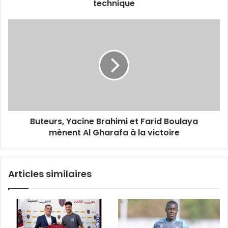
technique
Buteurs,
Yacine
Brahimi
et
Farid
Boulaya
mènent
Al
Gharafa
Buteurs, Yacine Brahimi et Farid Boulaya
à
la
mènent Al Gharafa à la victoire
victoire
Articles similaires