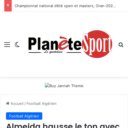
Championnat national d’été open et masters, Oran-2026 — Le CRB s’adjuge le titre
Menu
Switch skin
R
Accueil
/
Football Algérien
Football Algérien
Almeida hausse le ton avec