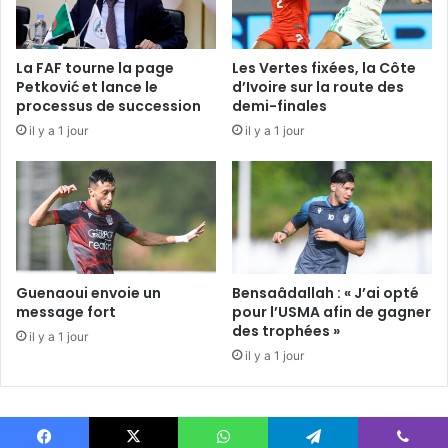
La FAF tourne la page
Les Vertes fixées, la Côte
Petković et lance le
d’Ivoire sur la route des
processus de succession
demi-finales
il y a 1 jour
il y a 1 jour
Guenaoui envoie un
Bensaâdallah : « J’ai opté
message fort
pour l’USMA afin de gagner
des trophées »
il y a 1 jour
il y a 1 jour