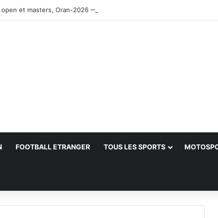
 open et masters, Oran-2026 — Le CRB s’adjuge le titre
N
FOOTBALL ETRANGER
TOUS LES SPORTS
MOTOSP
her