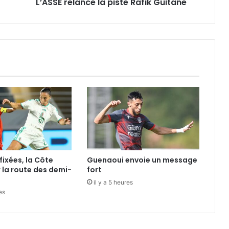
L’ASSE relance la piste Rafik Guitane
fixées, la Côte
Guenaoui envoie un message
r la route des demi-
fort
il y a 5 heures
es