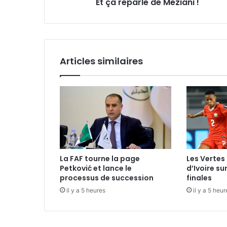
Et ça reparle de Meziani !
Articles similaires
La FAF tourne la page
Les Vertes 
Petković et lance le
d’Ivoire su
processus de succession
finales
il y a 5 heures
il y a 5 heur