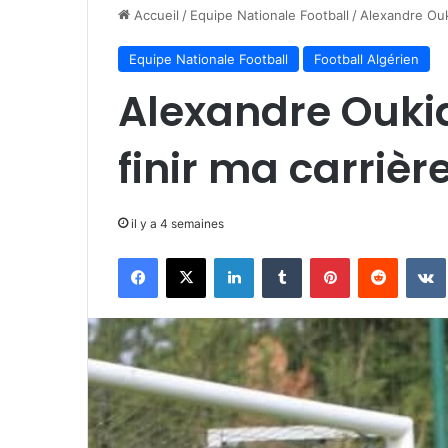
Accueil
/
Equipe Nationale Football
/
Alexandre Ouki
Equipe Nationale Football
Football Algérien
Alexandre Oukid
finir ma carrièr
il y a 4 semaines
Facebook
X
Linkedin
Tumblr
Pinterest
Reddit