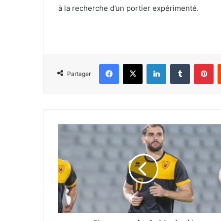
à la recherche d’un portier expérimenté.
Facebook
X
Linkedin
Tumblr
Pi
Partager
Et
ça
reparle
de
Meziani !