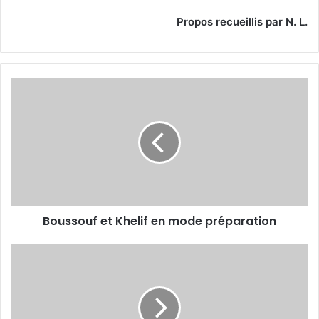
Propos recueillis par N. L.
Boussouf
et
Khelif
en
mode
préparation
Boussouf et Khelif en mode préparation
Messoussa
:
«
Je
promets