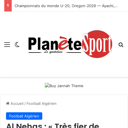
Championnats du monde U-20, Oregon-2026 — Ayachi, Dissa, Touahria et Ghezali en finale
Menu
Switch skin
R
Accueil
/
Football Algérien
Football Algérien
Al Nehas : « Très fier de