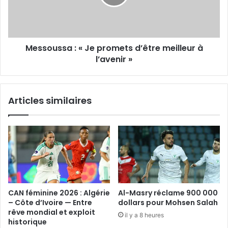
d’être
meilleur
à
l’avenir
Messoussa : « Je promets d’être meilleur à
»
l’avenir »
Articles similaires
CAN féminine 2026 : Algérie
Al-Masry réclame 900 000
– Côte d’Ivoire — Entre
dollars pour Mohsen Salah
rêve mondial et exploit
il y a 8 heures
historique