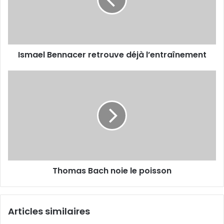
l’entraînement
Ismael Bennacer retrouve déjà l’entraînement
Thomas
Bach
noie
le
poisson
Thomas Bach noie le poisson
Articles similaires