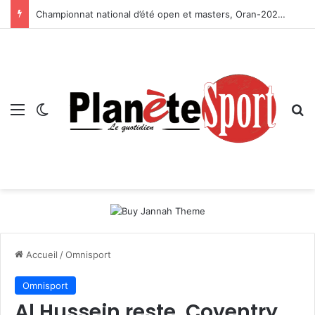
Championnat national d’été open et masters, Oran-2026 — Le CRB s’adjuge le titre
Menu
Switch skin
R
Accueil
/
Omnisport
Omnisport
Al Hussein reste, Coventry