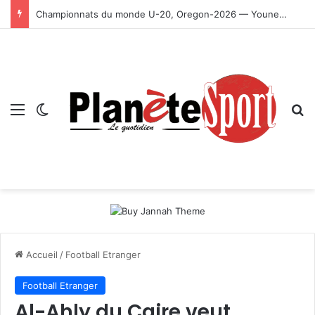
Championnats du monde U-20, Oregon-2026 — Younes Ayachi décroche la médaille d’or
Menu
Switch skin
R
Accueil
/
Football Etranger
Football Etranger
Al-Ahly du Caire veut