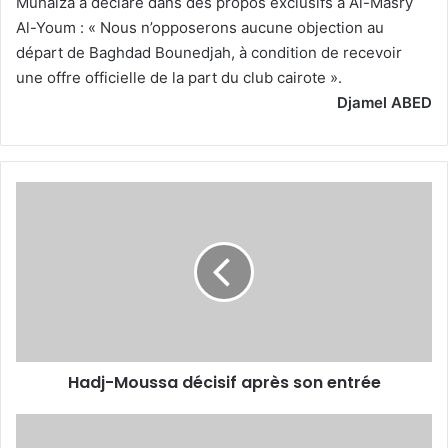
Muhaiza a déclaré dans des propos exclusifs à Al-Masry
Al-Youm : « Nous n’opposerons aucune objection au
départ de Baghdad Bounedjah, à condition de recevoir
une offre officielle de la part du club cairote ».
Djamel ABED
Hadj-
Moussa
décisif
après
son
entrée
Hadj-Moussa décisif après son entrée
Iniesta
fait