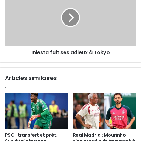
ses
adieux
à
Tokyo
Iniesta fait ses adieux à Tokyo
Articles similaires
PSG : transfert et prêt,
Real Madrid : Mourinho
Suzuki s’interroge
s’en prend publiquement à