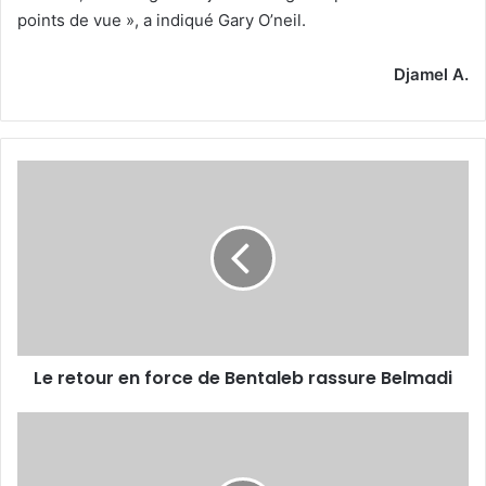
points de vue », a indiqué Gary O’neil.
Djamel A.
Le
retour
en
force
de
Bentaleb
rassure
Belmadi
Le retour en force de Bentaleb rassure Belmadi
Milan
s’y
oppose