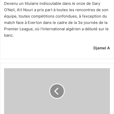
Devenu un titulaire indiscutable dans le onze de Gary
O’Neil, Aït Nouri a pris part à toutes les rencontres de son
équipe, toutes compétitions confondues, à l’exception du
match face à Everton dans le cadre de la 3e journée de la
Premier League, où l’international algérien a débuté sur le
banc.
Djamel A
Amoura
entre
et
met
le
feu
à
la
défense