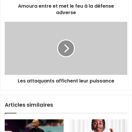
Amoura entre et met le feu à la défense
adverse
adverse
Les
attaquants
affichent
leur
puissance
Les attaquants affichent leur puissance
Articles similaires