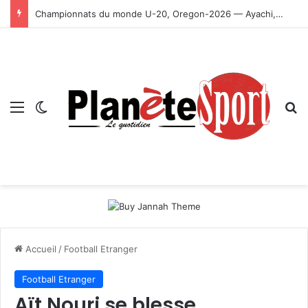
Championnats du monde U-20, Oregon-2026 — Ayachi, Dissa, Touahria et Ghezali en finale
Menu
Switch skin
R
Accueil
/
Football Etranger
Football Etranger
Aït Nouri se blesse