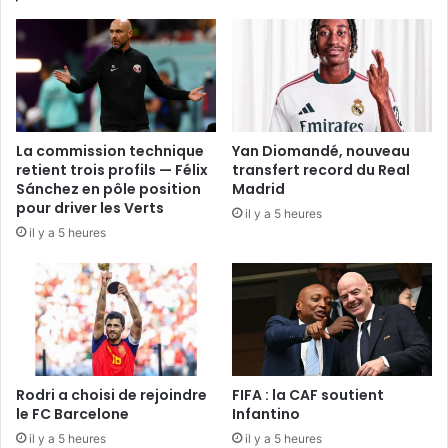
La commission technique
Yan Diomandé, nouveau
retient trois profils — Félix
transfert record du Real
Sánchez en pôle position
Madrid
pour driver les Verts
il y a 5 heures
il y a 5 heures
Rodri a choisi de rejoindre
FIFA : la CAF soutient
le FC Barcelone
Infantino
il y a 5 heures
il y a 5 heures