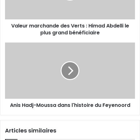
Abdelli
le
plus
Valeur marchande des Verts : Himad Abdelli le
grand
bénéficiaire
plus grand bénéficiaire
Anis
Hadj-
Moussa
dans
l'histoire du
Feyenoord
Anis Hadj-Moussa dans l'histoire du Feyenoord
Articles similaires