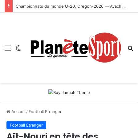
Championnats du monde U-20, Oregon-2026 — Ayachi, Dissa, Touahria et Ghezali en finale
Menu
Switch skin
R
Accueil
/
Football Etranger
Football Etranger
Aït-Nouri en tête des