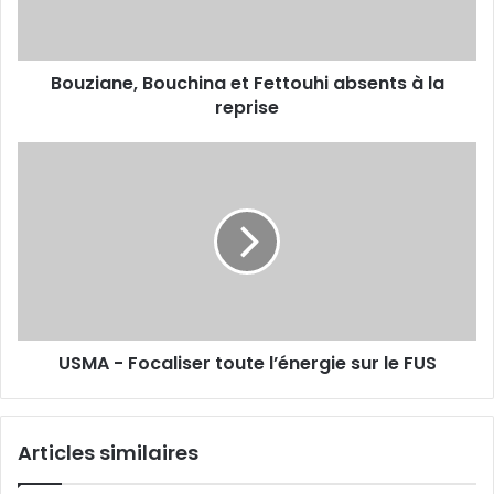
la
reprise
Bouziane, Bouchina et Fettouhi absents à la
reprise
USMA
-
Focaliser
toute
l’énergie
sur
le
FUS
USMA - Focaliser toute l’énergie sur le FUS
Articles similaires