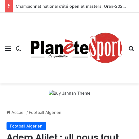
Championnat national d’été open et masters, Oran-2026 — Le CRB s’adjuge le titre
Menu
Switch skin
R
Accueil
/
Football Algérien
Football Algérien
Adem Alilet : «Il nous faut