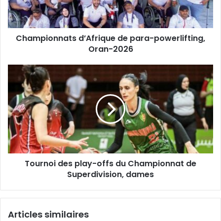
2026
Championnats d’Afrique de para-powerlifting,
Oran-2026
Tournoi
des
play-
offs
du
Championnat
de
Superdivision,
dames
Tournoi des play-offs du Championnat de
Superdivision, dames
Articles similaires