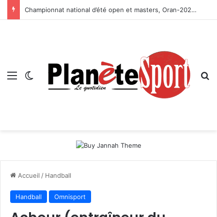
Championnat national d’été open et masters, Oran-2026 — Le CRB s’adjuge le titre
Menu
Switch skin
R
Accueil
/
Handball
Handball
Omnisport