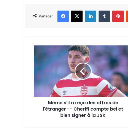
Facebook
X
Linkedin
Tumblr
Pi
Partager
Même
s'il
a
reçu
des
offres
de
l'étranger
-
Même s'il a reçu des offres de
-
Cherifi
l'étranger -- Cherifi compte bel et
compte
bien signer à la JSK
bel
et