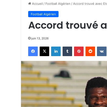
Accueil
/
Football Algérien
/
Accord trouvé avec E
Football Algérien
Accord trouvé 
juin 13, 2026
Facebook
X
Linkedin
Tumblr
Pinterest
Reddit