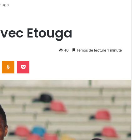
touga
avec Etouga
40
Temps de lecture 1 minute
VKontakte
Odnoklassniki
Pocket