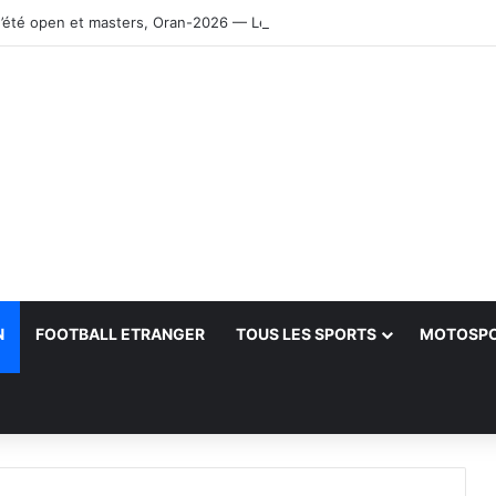
’été open et masters, Oran-2026 — Le CRB s’adjuge le titre
N
FOOTBALL ETRANGER
TOUS LES SPORTS
MOTOSP
her