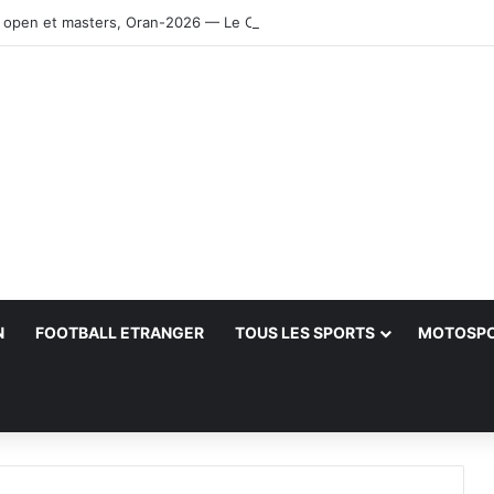
 open et masters, Oran-2026 — Le CRB s’adjuge le titre
N
FOOTBALL ETRANGER
TOUS LES SPORTS
MOTOSP
her