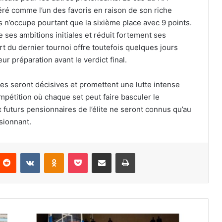
déré comme l’un des favoris en raison de son riche
s n’occupe pourtant que la sixième place avec 9 points.
ses ambitions initiales et réduit fortement ses
rt du dernier tournoi offre toutefois quelques jours
r préparation avant le verdict final.
ées seront décisives et promettent une lutte intense
pétition où chaque set peut faire basculer le
 futurs pensionnaires de l’élite ne seront connus qu’au
sionnant.
nterest
Reddit
VKontakte
Odnoklassniki
Pocket
Partager par email
Imprimer
Saison