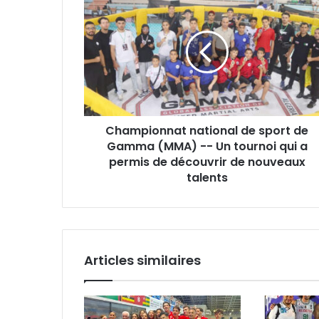
national
de
sport
de
Gamma
(MMA)
-
-
Championnat national de sport de
Un
tournoi
Gamma (MMA) -- Un tournoi qui a
qui
permis de découvrir de nouveaux
a
talents
permis
de
découvrir
de
nouveaux
Articles similaires
talents