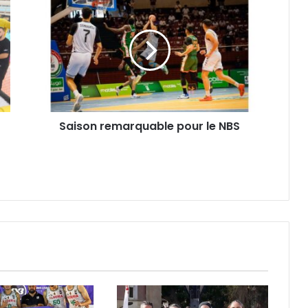
remarquable
pour
le
NBS
Saison remarquable pour le NBS