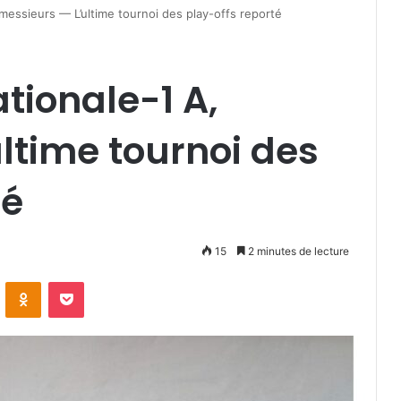
messieurs — L’ultime tournoi des play-offs reporté
tionale-1 A,
ltime tournoi des
té
15
2 minutes de lecture
VKontakte
Odnoklassniki
Pocket