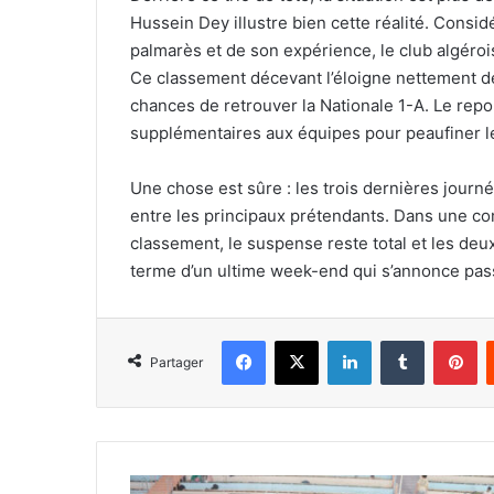
Hussein Dey illustre bien cette réalité. Consi
palmarès et de son expérience, le club algéroi
Ce classement décevant l’éloigne nettement de 
chances de retrouver la Nationale 1-A. Le repo
supplémentaires aux équipes pour peaufiner leu
Une chose est sûre : les trois dernières journ
entre les principaux prétendants. Dans une com
classement, le suspense reste total et les deux
terme d’un ultime week-end qui s’annonce pas
Facebook
X
Linkedin
Tumblr
Pi
Partager
Championnat