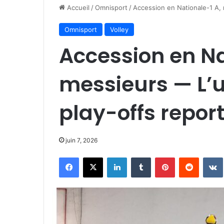
Accueil
/
Omnisport
/
Accession en Nationale-1 A, 
Omnisport
Volley
Accession en Na
messieurs — L’u
play-offs repor
juin 7, 2026
Facebook
X
Linkedin
Tumblr
Pinterest
Reddit