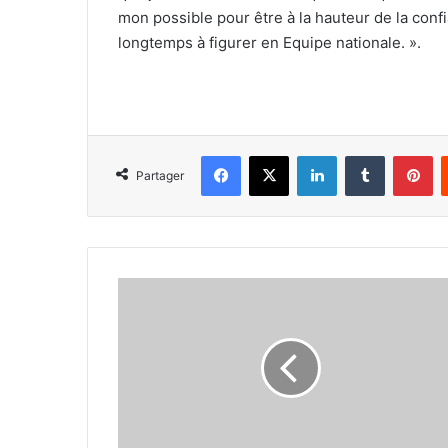
mon possible pour être à la hauteur de la conf
longtemps à figurer en Equipe nationale. ».
Facebook
X
Linkedin
Tumblr
Pi
Partager
Abdeldjalil
Djouadj
(athlète
EN) :