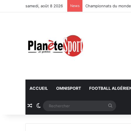
samedi, août 8 2026
News
Championnats du monde U
ACCUEIL
OMNISPORT
FOOTBALL ALGÉRIE
Article Aléatoire
Switch skin
Recherc