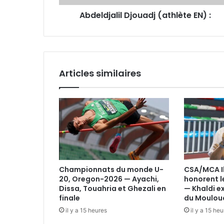
Abdeldjalil Djouadj (athlète EN) :
Articles similaires
Championnats du monde U-
CSA/MCA Il 
20, Oregon-2026 — Ayachi,
honorent l
Dissa, Touahria et Ghezali en
— Khaldi e
finale
du Mouloud
il y a 15 heures
il y a 15 he