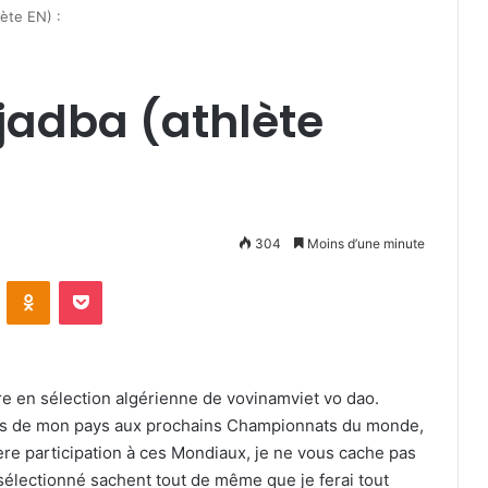
ète EN) :
adba (athlète
304
Moins d’une minute
VKontakte
Odnoklassniki
Pocket
re en sélection algérienne de vovinamviet vo dao.
leurs de mon pays aux prochains Championnats du monde,
ère participation à ces Mondiaux, je ne vous cache pas
sélectionné sachent tout de même que je ferai tout