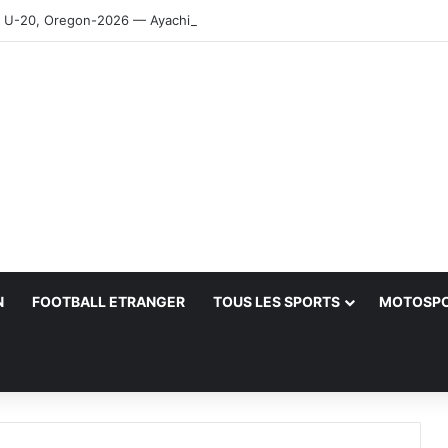
-20, Oregon-2026 — Ayachi, Dissa, Touahria et Ghezali en finale
N
FOOTBALL ETRANGER
TOUS LES SPORTS
MOTOSP
her