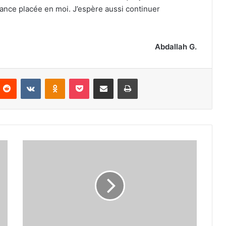
iance placée en moi. J’espère aussi continuer
Abdallah G.
nterest
Reddit
VKontakte
Odnoklassniki
Pocket
Partager par email
Imprimer
Sonia
Bouhraoua
(athlète
EN) :