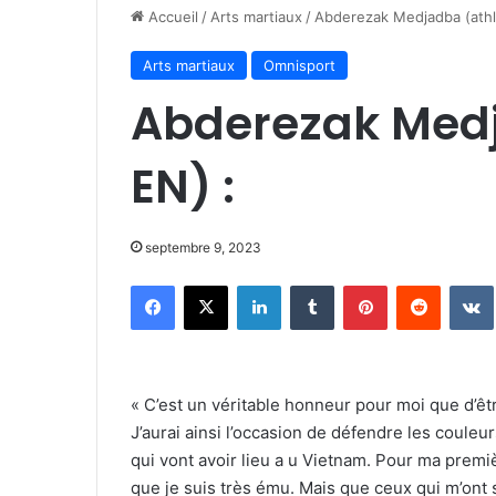
Accueil
/
Arts martiaux
/
Abderezak Medjadba (athl
Arts martiaux
Omnisport
Abderezak Medj
EN) :
septembre 9, 2023
Facebook
X
Linkedin
Tumblr
Pinterest
Reddit
« C’est un véritable honneur pour moi que d’êt
J’aurai ainsi l’occasion de défendre les cou
qui vont avoir lieu a u Vietnam. Pour ma premi
que je suis très ému. Mais que ceux qui m’ont 