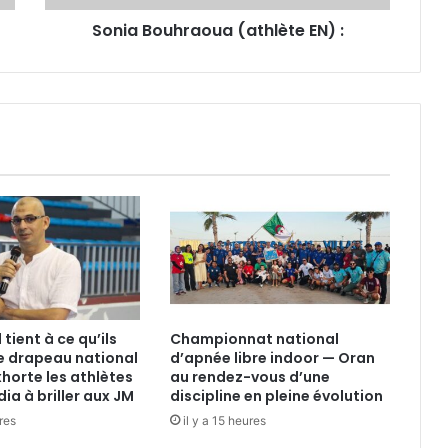
Sonia Bouhraoua (athlète EN) :
tient à ce qu’ils
Championnat national
e drapeau national
d’apnée libre indoor — Oran
xhorte les athlètes
au rendez-vous d’une
ia à briller aux JM
discipline en pleine évolution
ures
il y a 15 heures